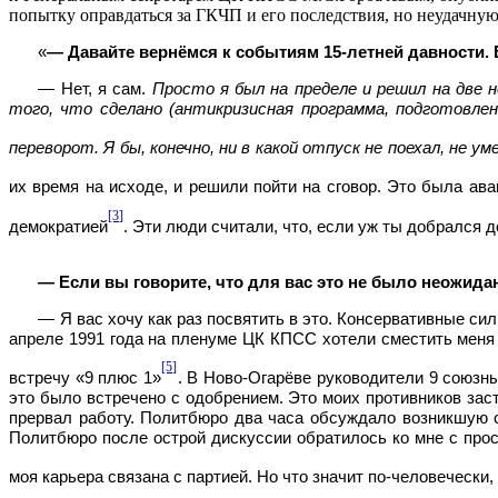
попытку оправдаться за ГКЧП и его последствия, но неудачную
«
— Давайте вернёмся к событиям 15-летней давности. 
— Нет, я сам.
Просто я был на пределе и решил на две н
того, что сделано (антикризисная программа, подготовле
переворот. Я бы, конечно, ни в какой отпуск не поехал, не ум
их время на исходе, и решили пойти на сговор. Это была ав
[3]
демократией
. Эти люди считали, что, если уж ты добрался 
— Если вы говорите, что для вас это не было неожид
— Я вас хочу как раз посвятить в это. Консервативные с
апреле 1991 года на пленуме ЦК КПСС хотели сместить меня с
[5]
встречу «9 плюс 1»
. В Ново-Огарёве руководители 9 союзн
это было встречено с одобрением. Это моих противников заст
прервал работу. Политбюро два часа обсуждало возникшую с
Политбюро после острой дискуссии обратилось ко мне с прос
моя карьера связана с партией. Но что значит по-человечески