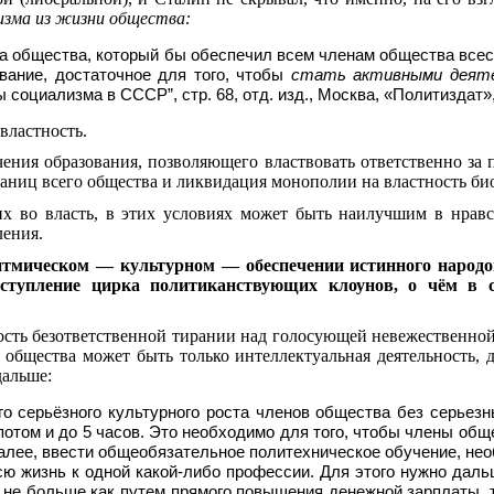
тизма из жизни общества:
ста общества, который бы обеспечил всем членам общества всес
ание, достаточное для то­го, чтобы
стать активными деятел
иализма в СССР”, стр. 68, отд. изд., Москва, «Политиздат», 1
властность.
ения образования, позволяющего вла­ствовать ответственно за
границ всего общества и ликвидация монополии на властность 
их во власть, в этих условиях может быть наилучшим в нрав
ления.
итмическом — культурном — обеспечении истинного народовл
ступление цирка полити­кан­ству­ющих клоунов, о чём в 
сть безответственной тирании над голосующей невежественной
 общества может быть только интеллектуальная деятельность, 
дальше:
о серьёзного культурного роста членов общества без серьез
 потом и до 5 часов. Это необходи­мо для того, чтобы члены о
далее, ввести общеобязательное политехническое обучение, не­о
ю жизнь к одной какой-либо про­фессии. Для этого нужно да
 не больше как путем прямого повышения денежной зарплаты, 