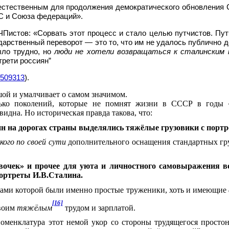
 естественным для продолжения демократического обновления 
С и Союза федераций».
КЧПистов: «Сорвать этот процесс и стало целью путчистов. П
ударственный переворот — это то, что им не удалось публично 
ыло трудно, но
люди не хотели возвращаться к сталинским 
трети россиян”
0509313
).
шой и умалчивает о самом значимом.
ко поколений, которые не помнят жизни в СССР в годы «за
идна. Но историческая правда такова, что:
шин на дорогах страны выделялись тяжёлые грузовики с порт
кого по своей сути
дополнительного оснащения стандартных гру
очек» и прочее для уюта и личностного самовыражения во
ортреты И.В.Сталина.
ками которой были именно простые труженики, хоть и имеющие
[16]
своим
тяжёлым
трудом и зарплатой.
номенклатура этот немой укор со стороны трудящегося простон