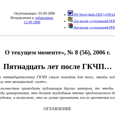
Опубликовано: 03.09.2006
MS Word (файл DOC) (299 k
Исправления и
добавления:
Zip-архив, содержащий DOC
12.09.2006
Rar-архив, содержащий DOC
О текущем моменте», № 8 (56), 2006 г.
Пятнадцать лет после ГКЧП…
 и пятнадцатилетие ГКЧП стало поводом для того, чтобы под
гу так называемый «путч».
и полностью приводить публикация других авторов, то чтоб
оду цитирования, что делает неудобным чтение предлагаемого до
едение, и возможно, что их лучше прочитать после прочтения ос
ОГЛАВЛЕНИЕ