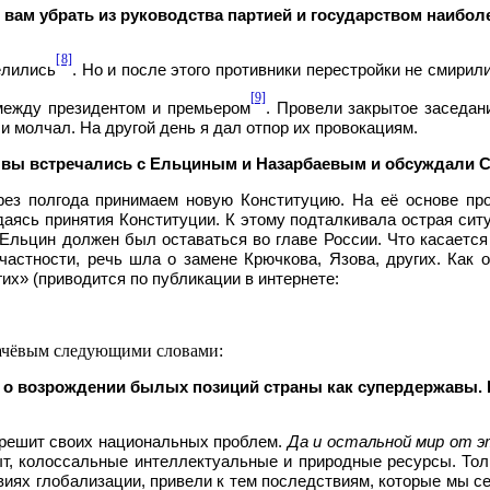
вам убрать из руководства партией и государством наибол
[8]
елились
. Но и после этого противники перестройки не смирил
[9]
между президентом и премьером
. Провели закрытое заседани
и молчал. На другой день я дал отпор их провокациям.
с вы встречались с Ельциным и Назарбаевым и обсуждали
ез полгода принимаем новую Конституцию. На её основе пр
аясь принятия Конституции. К этому подталкивала острая ситу
 Ельцин должен был оставаться во главе России. Что касается
частности, речь шла о замене Крючкова, Язова, других. Как о
их» (приводится по публикации в интернете:
бачёвым следующими словами:
ы о возрождении былых позиций страны как супердержавы.
 решит своих национальных проблем.
Да и остальной мир от 
ыт, колоссальные интеллектуальные и природные ресурсы. Толь
виях глобализации, привели к тем последствиям, которые мы с