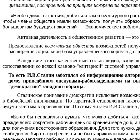
цивилизации, построенной на принци­пе искоренения парази
«Необходимо, в-третьих, добиться такого культурного ро
чтобы члены общества имели возможность получить образов
большевикам будущих поколений — “Экономические проблемы соц
Активная деятельность в общественном развитии — это 
Предоставление
всем членам общества
возможностей получ
расширение социальной базы управлен­ческого корпуса до 
Вследствие этого качественный состав людей, входящ
сопоставлении со всякой кланово-“элитарной” системой управ
То есть И.В.Сталин заботился об информационно-алгор
доме, приведённом опекунами-рабовладельцами на вы
“демократию” западного образца.
Сталинское понимание демократии исключает воз­можно
в библейской цивилизации. Но гарантией становления такого
будучи занятым в производ­стве. Поэтому читаем И.В.Сталина 
«Было бы неправильно думать, что можно добиться таког
прежде всего сократить рабочий день по крайней мере до 6, а
для получения всестороннего образования. Для этого нужно, 
свободно выбирать профессию и не быть прикованными на вс
реальную зарпла­ту рабочих и служащих минимум вдвое, если