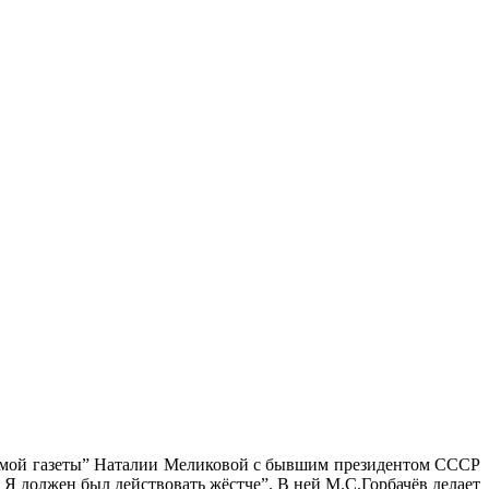
симой газеты” Наталии Меликовой с бывшим президентом СССР
Я должен был действовать жёстче”. В ней М.С.Горбачёв делает