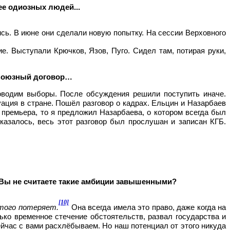
ее одиозных людей...
ись. В июне они сделали новую попытку. На сессии Верховного
е. Выступали Крючков, Язов, Пуго. Сидел там, потирая руки,
 Союзный договор…
оводим выборы. После обсуждения решили поступить иначе.
ация в стране. Пошёл разговор о кадрах. Ельцин и Назарбаев
 премьера, то я предложил Назарбаева, о котором всегда был
казалось, весь этот разговор был прослушан и записан КГБ.
 Вы не считаете такие амбиции завышенными?
[10]
этого потеряет.
Она всегда имела это право, даже когда на
ко временное стечение обстоятельств, развал государства и
ейчас с вами расхлёбываем. Но наш потенциал от этого никуда