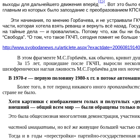
[15]
выходы для дальнейшего движения вперёд
. Вот это было
главным из которых было запоздание с преобразованием КПС
Эти начинания, по мнению Горбачева, и не устраивали Г
части, которая хотела взять реванш и вернуть всё назад. Гос
на тайные дела — и провалились. Потому что, как бы ни б
“Свобода”. “О том, что такое ГКЧП, сегодня помнят не больше 
http://www.svobodanews.ru/articlete.aspx?exactdate=2006081914
В этом фрагменте М.С.Горбачёв, как обычно, кривит ду
За 15 лет, прошедшие после ГКЧП, выросли несколь
шизофренически наглая лживость М.С.Горбачёва для них неочев
В 1970‑е — первую половину 1980‑х гг. в потоке автома
Более того, в тот период никакого иного
пропагандистс
стране не было.
Хотя картинки с изображением голых и полуголых «дев
внешний — общий всем мир — были обращены только п
Это была общесоюзная многолетняя демонстрация, участни
частной инициативы,
но всё же живущие большей частью 
Тогда и в годы «перестройки» партийно-государственная 