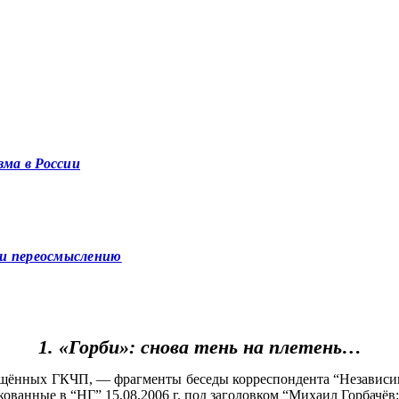
зма в России
ю и переосмыслению
1. «Горби»: снова тень на плетень…
свящённых ГКЧП, — фрагменты беседы корреспондента “Незави
анные в “НГ” 15.08.2006 г. под заголовком “Михаил Горбачёв: 