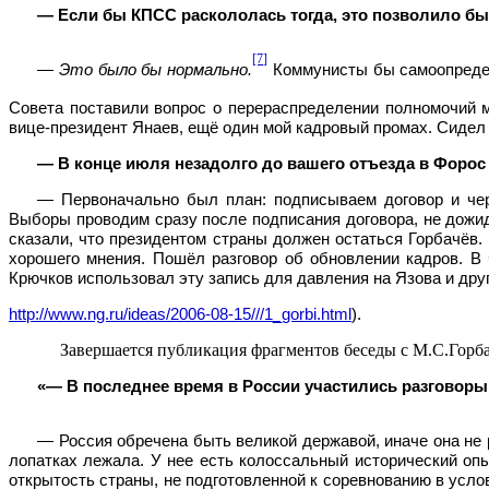
— Если бы КПСС раскололась тогда, это позволило бы 
[7]
— Это было бы нормально.
Коммунисты бы самоопред
Совета поставили вопрос о перераспределении полномочий 
вице-президент Янаев, ещё один мой кадровый промах. Сидел 
— В конце июля незадолго до вашего отъезда в Форо
— Первоначально был план: подписываем договор и чер
Выборы проводим сразу после подписания договора, не дожид
сказали, что президентом страны должен остаться Горбачёв.
хорошего мнения. Пошёл разговор об обновлении кадров. В 
Крючков использовал эту запись для давления на Язова и друг
http://www.ng.ru/ideas/2006-08-15///1_gorbi.html
).
Завершается публикация фрагментов беседы с М.С.Гор
«— В последнее время в России участились разговор
— Россия обречена быть великой державой, иначе она не
лопатках лежала. У нее есть колоссальный исторический оп
открытость страны, не подготовленной к соревнованию в усло