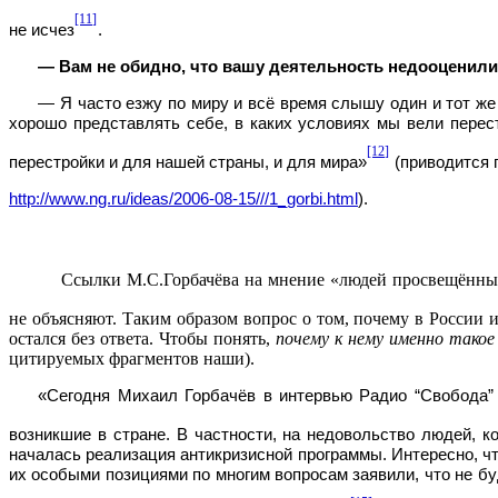
[11]
не исчез
.
— Вам не обидно, что вашу деятельность недооценили
— Я часто езжу по миру и всё время слышу один и тот же 
хорошо представлять себе, в каких условиях мы вели пере
[12]
перестройки и для нашей страны, и для мира»
(приводится п
http://www.ng.ru/ideas/2006-08-15///1_gorbi.html
).
Ссылки М.С.Горбачёва на мнение «людей просвещённых»
не объясняют. Таким образом вопрос о том, почему в России 
остался без ответа. Чтобы понять,
почему к нему именно тако
цитируемых фрагментов наши).
«Сегодня Михаил Горбачёв в интервью Радио “Свобода” 
возникшие в стране. В частности, на недовольство людей, к
началась реализация антикризисной программы. Интересно, чт
их особыми позициями по многим вопросам заявили, что не б