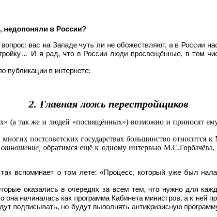
, недопоняли в России?
вопрос: вас на Западе чуть ли не обожествляют, а в России нао
стройку… И я рад, что в России люди просвещённые, в том ч
о публикации в интернете:
2. Главная ложь перестройщиков
 (а так же и людей «посвя­щён­ных») возможно и приносят ему
и многих постсоветских государствах большинство относится к 
е отношение,
обратимся ещё к одному интервью М.С.Горбачёва, к
так вспоминает о том лете: «Процесс, который уже был нал
оторые оказались в очередях за всем тем, что нужно для каж
о она начиналась как программа Кабинета министров, а к ней п
удут подписывать, но будут выполнять антикризисную программ