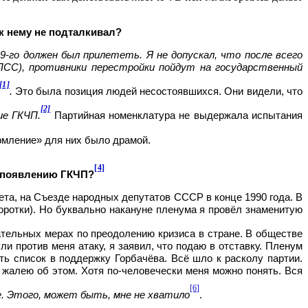
 к нему не подталкивал?
9-го должен был прилететь. Я не допускал, что после всего
КПСС), противники перестройки пойдут на государственный
[1]
.
Это была позиция людей несостоявшихся. Они видели, что
[2]
ие ГКЧП.
Партийная номенклатура не выдержала испытания
ормление» для них было драмой.
[4]
ь появлению ГКЧП?
ета, на Съезде народных депутатов СССР в конце 1990 года. В
коротки). Но буквально накануне пленума я провёл знаменитую
ательных мерах по преодолению кризиса в стране. В обществе
и против меня атаку, я заявил, что подаю в отставку. Пленум
ь список в поддержку Горбачёва. Всё шло к расколу партии.
 жалею об этом. Хотя по-человечески меня можно понять. Вся
[6]
. Этого, может быть, мне не хватило
.