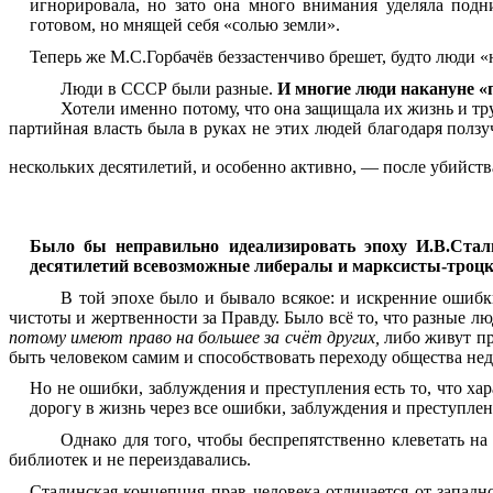
игнорировала, но зато она много внимания уделяла под
готовом, но мнящей себя «солью земли».
Теперь же М.С.Горбачёв беззастенчиво брешет, будто люди «
Люди в СССР были разные.
И многие люди накануне «п
Хотели именно потому, что она защищала их жизнь и тр
партийная власть была в руках не этих людей благодаря полз
нескольких десятилетий, и особенно активно, — после убийст
Было бы неправильно идеализировать эпоху И.В.Стал
десятилетий всевозможные либералы и марксисты-троц
В той эпохе было и бывало всякое: и искренние ошибк
чистоты и жертвенности за Правду. Было всё то, что разные л
потому имеют право на большее за счёт других,
либо живут пр
быть человеком самим и способствовать переходу общества не
Но не ошибки, заблуждения и преступления есть то, что хар
дорогу в жизнь через все ошибки, заблуждения и преступле
Однако для того, чтобы беспрепятственно клеветать н
библиотек и не переиздавались.
Сталинская концепция прав человека отличается от западно