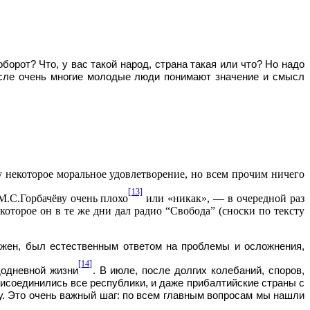
борот? Что, у вас такой народ, страна такая или что? Но надо
исле очень многие молодые люди понимают значение и смысл
 некоторое моральное удовлетворение, но всем прочим ничего
[13]
М.С.Горбачёву очень плохо
или «никак», — в очередной раз
оторое он в те же дни дал радио “Свобода” (сноски по тексту
ажен, был естественным ответом на проблемы и осложнения,
[14]
додневной жизни
. В июле, после долгих колебаний, споров,
рисоединились все республики, и даже прибалтийские страны с
у. Это очень важный шаг: по всем главным вопросам мы нашли