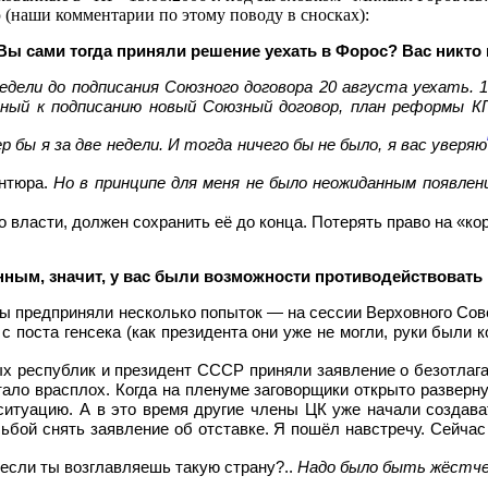
 (наши комментарии по этому поводу в сносках):
Вы сами тогда приняли решение уехать в Форос? Вас никто
едели до подписания Союзного договора 20 августа уехать. 1
нный к подписанию новый Союзный договор, план реформы 
ер бы я за две недели. И тогда ничего бы не было, я вас уверяю
антюра.
Но в принципе для меня не было неожиданным появлен
до власти, должен сохранить её до конца. Потерять право на «к
анным, значит, у вас были возможности противодействоват
илы предприняли несколько попыток — на сессии Верховного Сов
 поста генсека (как президента они уже не могли, руки были 
ых республик и президент СССР приняли заявление о безотлаг
ало врасплох. Когда на пленуме заговорщики открыто развернул
итуацию. А в это время другие члены ЦК уже начали создават
ьбой снять заявление об отставке. Я пошёл навстречу. Сейчас
, если ты возглавляешь такую страну?..
Надо было быть жёстче