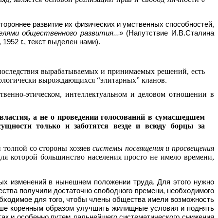
тороннее развитие их физических и ум­ственных способностей,
ями обще­ственного развития...
» (Напутствие И.В.Сталина
952 г., текст выделен нами).
 последствия вырабатываемых и принимаемых решений, есть
биологически вырождающихся “элитарных” кланов.
ственно-этическом, интеллектуальном и деловом отношении в
астия, а не о проведении голосований в сумас­шед­шем
сущности только и заботятся везде и всюду борцы за
 толпой со стороны хозяев
системы посвящения и просвещения
для которой большинство населения просто не имело времени,
ных изменений в нынешнем положении труда. Для этого нужно
бщества получили достаточно свободного времени, необходимого
бходимое для того, чтобы члены общества имели воз­мож­ность
льше коренным образом улучшить жилищные условия и поднять
так и особенно путем дальнейшего систематического снижения