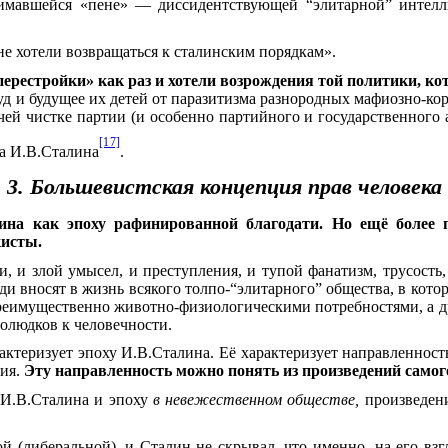
нимавшейся «пене» — диссидентствующей “элитарной” интел
не хотели возвращаться к сталинским порядкам».
ерестройки» как раз и хотели возрождения той политики, ко
уд и будущее их детей от паразитизма разнородных мафиозно-к
учей чистке партии (и особенно партийного и государственного 
[17]
ва И.В.Сталина
.
3. Большевистская концепция прав человека
ина как эпоху рафинированной благодати. Но ещё более п
кисты.
и, и злой умысел, и преступления, и тупой фанатизм, трусост
юди вносят в жизнь всякого толпо-“элитарного” общества, в кот
еимущественно животно-физиологическими потребностями, а д
долюдков к человечности.
актеризует эпоху И.В.Сталина. Её характеризует направленност
ния.
Эту направленность можно понять из произведений самог
а И.В.Сталина и эпоху
в невежественном обществе,
произведени
й (либеральной), и Сталин не скрывал, что именно, на его взг