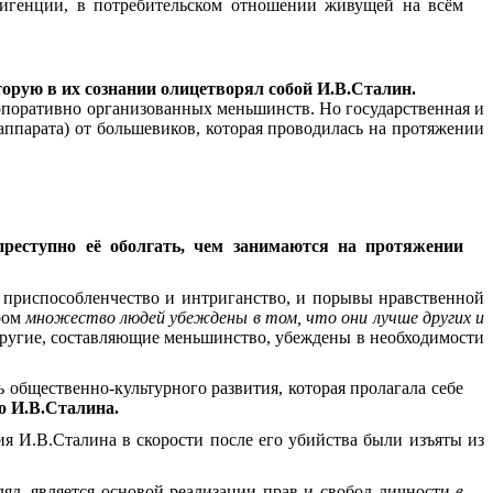
лигенции, в потребительском отношении живущей на всём
торую в их сознании олицетворял собой И.В.Сталин.
орпоративно организованных меньшинств. Но государственная и
аппарата) от большевиков, которая проводилась на протяжении
реступно её оболгать, чем занимаются на протяжении
ь, приспособленчество и интриганство, и порывы нравственной
ором
множество людей убеждены в том, что они лучше других и
ругие, составляющие меньшинство, убеждены в необходимости
ь общественно-культурного развития, которая пролагала себе
о И.В.Сталина.
я И.В.Сталина в скорости после его убийства были изъяты из
ляд, является основой реализации прав и свобод личности
в