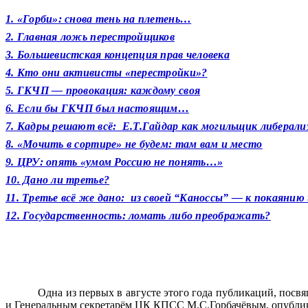
1. «Горби»: снова тень на плетень…
2. Главная ложь перестройщиков
3. Большевистская концепция прав человека
4. Кто они активисты «перестройки»?
5. ГКЧП — провокация: каждому своя
6. Если бы ГКЧП был настоящим…
7. Кадры решают всё: Е.Т.Гайдар как могильщик либерали
8. «Мочить в сортире» не будем: там вам и место
9. ЦРУ: опять «умом Россию не понять…»
10. Дано ли третье?
11. Третье всё же дано: из своей “Каноссы” — к покаяни
12. Государственность: ломать либо преображать?
Одна из первых в августе этого года публикаций, по
и Генеральным секретарём ЦК КПСС М.С.Горбачёвым, опубликов